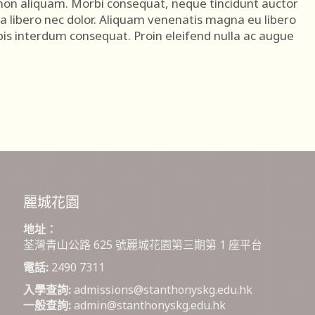
non aliquam. Morbi consequat, neque tincidunt auctor
na libero nec dolor. Aliquam venenatis magna eu libero
is interdum consequat. Proin eleifend nulla ac augue
麗城花園
地址：
荃灣青山公路 625 號麗城花園第三期第 1 座平台
電話:
2490 7311
入學查詢:
admissions@stanthonyskg.edu.hk
一般查詢:
admin@stanthonyskg.edu.hk