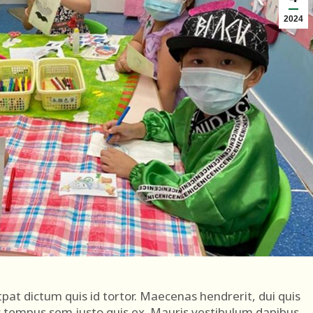
2024
pat dictum quis id tortor. Maecenas hendrerit, dui quis
c tempus sem justo quis ex. Mauris vestibulum dapibus