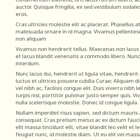
auctor. Quisque fringilla, ex sed vestibulum sodale
eros.
Cras ultricies molestie elit ac placerat. Phasellus 
malesuada ornare in id magna. Vivamus pellentes
non aliquam
Vivamus non hendrerit tellus. Maecenas non lacus e
et lacus blandit venenatis a commodo libero. Nunc
interdum.
Nunc lacus dui, hendrerit ut ligula vitae, hendrerit
luctus et ultrices posuere cubilia Curae; Aliquam dig
vel nibh ac, facilisis congue elit. Duis viverra nibh 
turpis nisl, porttitor pulvinar justo semper quis. Vi
nulla scelerisque molestie. Donec id congue ligula.
Nullam imperdiet risus sapien, sed dictum mauris a
consequat. Cras pretium metus ac ex dictum faucib
elit massa tincidunt elit, vitae blandit leo velit et l
feugiat nunc, id molestie diam. Ut eu elit vel ma