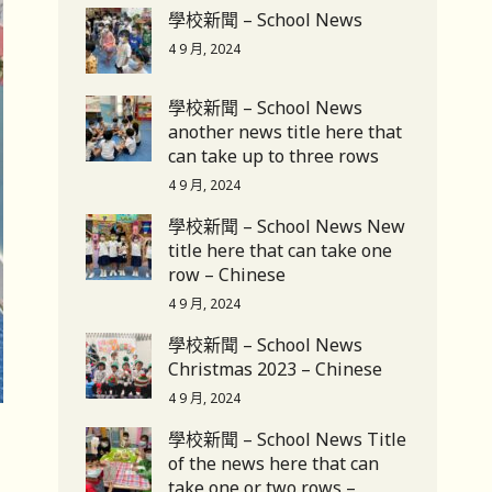
學校新聞 – School News
4 9 月, 2024
學校新聞 – School News
another news title here that
can take up to three rows
4 9 月, 2024
學校新聞 – School News New
title here that can take one
row – Chinese
4 9 月, 2024
學校新聞 – School News
Christmas 2023 – Chinese
4 9 月, 2024
學校新聞 – School News Title
of the news here that can
take one or two rows –