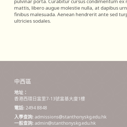
pulvinar porta. Curabitur cursus condimentum ex 
mattis, libero augue molestie nulla, at dapibus ur
finibus malesuada. Aenean hendrerit ante sed turp
ultricies sodales.
中西區
地址：
香港西環日富里7-13號富基大廈1樓
電話:
2494 8848
入學查詢:
admissions@stanthonyskg.edu.hk
一般查詢:
admin@stanthonyskg.edu.hk