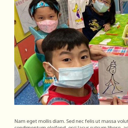
Nam eget mollis diam. Sed nec felis ut massa volut
condimentum eleifend, orci lacus rutrum libero, a