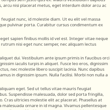
s, arcu nisi placerat metus, eget interdum dolor arcu ac
at feugiat nunc, id molestie diam. Ut eu elit vel massa
que pulvinar porta. Curabitur cursus condimentum ex
get sapien finibus mollis id vel est. Integer vitae neque
 rutrum nisi eget nunc semper, nec aliquam lectus
 aliquet dui. Vestibulum ante ipsum primis in faucibus orci
nissim iaculis turpis in aliquet. Fusce leo eros, dignissim
lectus, nec molestie libero suscipit lacinia. Nunc dapibus
vamus in dignissim ipsum. Nulla facilisi. Morbi non nulla a
liquam eget. Sed ut tellus vitae mauris feugiat
us. Suspendisse malesuada, dolor sed porta fringilla,
eo. Cras ultricies molestie elit ac placerat. Phasellus at
ssa malesuada ornare in id magna. Vivamus pellentesque